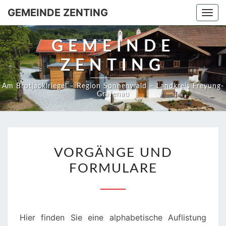
GEMEINDE ZENTING
Togg
navi
GEMEINDE
ZENTING
Am Brotjacklriegel – Region Sonnenwald – Landkreis Freyung-
Grafenau
VORGÄNGE
VORGÄNGE UND
UND
FORMULARE
FORMULARE
Hier finden Sie eine alphabetische Auflistung