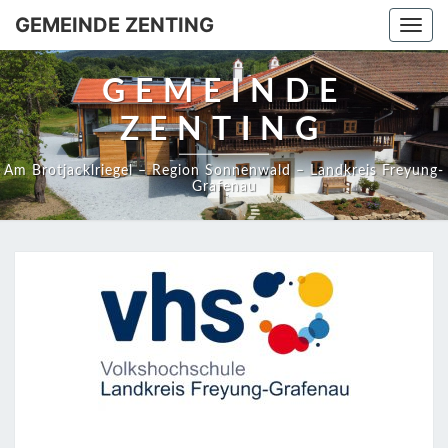
GEMEINDE ZENTING
Togg
navi
GEMEINDE
ZENTING
Am Brotjacklriegel – Region Sonnenwald – Landkreis Freyung-
Grafenau