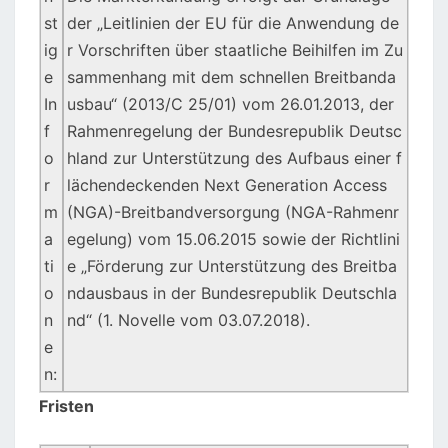
st
der „Leitlinien der EU für die Anwendung de
ig
r Vorschriften über staatliche Beihilfen im Zu
e
sammenhang mit dem schnellen Breitbanda
In
usbau“ (2013/C 25/01) vom 26.01.2013, der
f
Rahmenregelung der Bundesrepublik Deutsc
o
hland zur Unterstützung des Aufbaus einer f
r
lächendeckenden Next Generation Access
m
(NGA)-Breitbandversorgung (NGA-Rahmenr
a
egelung) vom 15.06.2015 sowie der Richtlini
ti
e „Förderung zur Unterstützung des Breitba
o
ndausbaus in der Bundesrepublik Deutschla
n
nd“ (1. Novelle vom 03.07.2018).
e
n:
Fristen