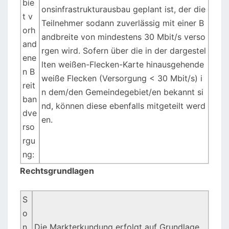
bie
onsinfrastrukturausbau geplant ist, der die
t v
Teilnehmer sodann zuverlässig mit einer B
orh
andbreite von mindestens 30 Mbit/s verso
and
rgen wird. Sofern über die in der dargestel
ene
lten weißen-Flecken-Karte hinausgehende
n B
weiße Flecken (Versorgung < 30 Mbit/s) i
reit
n dem/den Gemeindegebiet/en bekannt si
ban
nd, können diese ebenfalls mitgeteilt werd
dve
en.
rso
rgu
ng:
Rechtsgrundlagen
S
o
n
Die Markterkundung erfolgt auf Grundlage