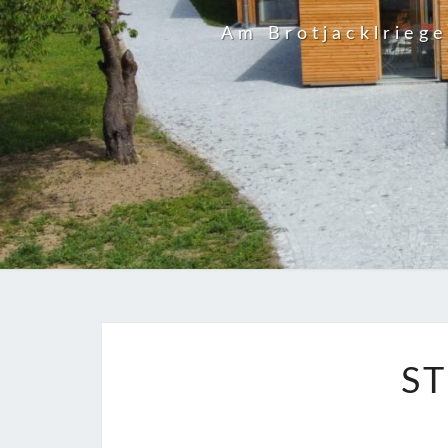
Am Brotjacklrieg
ST