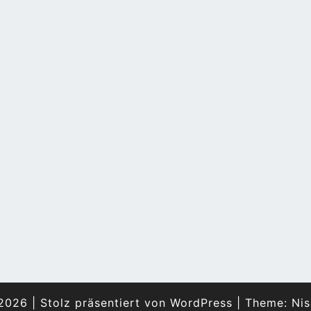
2026
|
Stolz präsentiert von
WordPress
|
Theme:
Nis