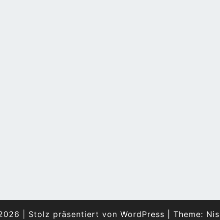
2026
|
Stolz präsentiert von
WordPress
|
Theme:
Nis