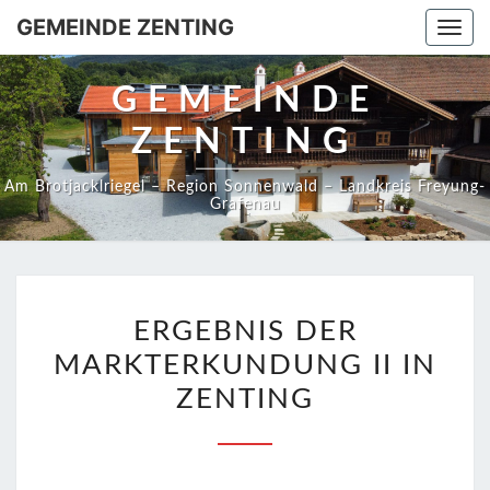
GEMEINDE ZENTING
Togg
navi
GEMEINDE
ZENTING
Am Brotjacklriegel – Region Sonnenwald – Landkreis Freyung-
Grafenau
ERGEBNIS
ERGEBNIS DER
DER
MARKTERKUNDUNG II IN
MARKTERKUNDUNG
II
ZENTING
IN
ZENTING