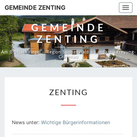
GEMEINDE ZENTING
Togg
navi
GEMEINDE
ZENTING
Am Brotjacklriegel – Region Sonnenwald – Landkreis Freyung-
Grafenau
ZENTING
ZENTING
News unter:
Wichtige Bürgerinformationen